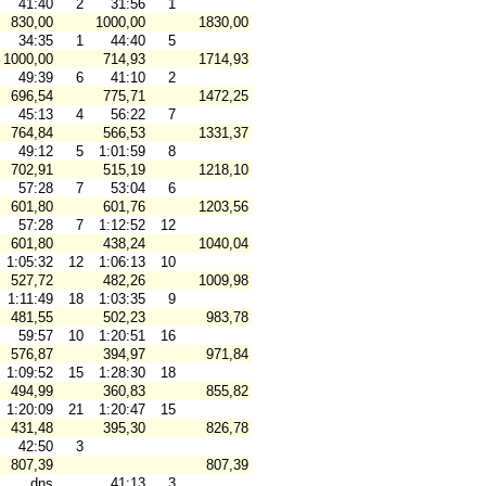
41:40
2
31:56
1
830,00
1000,00
1830,00
34:35
1
44:40
5
1000,00
714,93
1714,93
49:39
6
41:10
2
696,54
775,71
1472,25
45:13
4
56:22
7
764,84
566,53
1331,37
49:12
5
1:01:59
8
702,91
515,19
1218,10
57:28
7
53:04
6
601,80
601,76
1203,56
57:28
7
1:12:52
12
601,80
438,24
1040,04
1:05:32
12
1:06:13
10
527,72
482,26
1009,98
1:11:49
18
1:03:35
9
481,55
502,23
983,78
59:57
10
1:20:51
16
576,87
394,97
971,84
1:09:52
15
1:28:30
18
494,99
360,83
855,82
1:20:09
21
1:20:47
15
431,48
395,30
826,78
42:50
3
807,39
807,39
dns
41:13
3