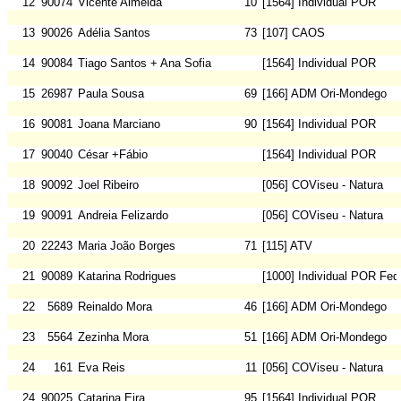
12
90074
Vicente Almeida
10
[1564] Individual POR
13
90026
Adélia Santos
73
[107] CAOS
14
90084
Tiago Santos + Ana Sofia
[1564] Individual POR
15
26987
Paula Sousa
69
[166] ADM Ori-Mondego
16
90081
Joana Marciano
90
[1564] Individual POR
17
90040
César +Fábio
[1564] Individual POR
18
90092
Joel Ribeiro
[056] COViseu - Natura
19
90091
Andreia Felizardo
[056] COViseu - Natura
20
22243
Maria João Borges
71
[115] ATV
21
90089
Katarina Rodrigues
[1000] Individual POR Fed
22
5689
Reinaldo Mora
46
[166] ADM Ori-Mondego
23
5564
Zezinha Mora
51
[166] ADM Ori-Mondego
24
161
Eva Reis
11
[056] COViseu - Natura
24
90025
Catarina Eira
95
[1564] Individual POR