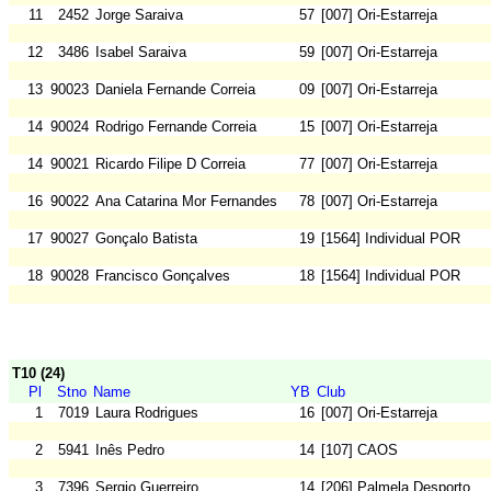
11
2452
Jorge Saraiva
57
[007] Ori-Estarreja
12
3486
Isabel Saraiva
59
[007] Ori-Estarreja
13
90023
Daniela Fernande Correia
09
[007] Ori-Estarreja
14
90024
Rodrigo Fernande Correia
15
[007] Ori-Estarreja
14
90021
Ricardo Filipe D Correia
77
[007] Ori-Estarreja
16
90022
Ana Catarina Mor Fernandes
78
[007] Ori-Estarreja
17
90027
Gonçalo Batista
19
[1564] Individual POR
18
90028
Francisco Gonçalves
18
[1564] Individual POR
T10 (24)
Pl
Stno
Name
YB
Club
1
7019
Laura Rodrigues
16
[007] Ori-Estarreja
2
5941
Inês Pedro
14
[107] CAOS
3
7396
Sergio Guerreiro
14
[206] Palmela Desporto