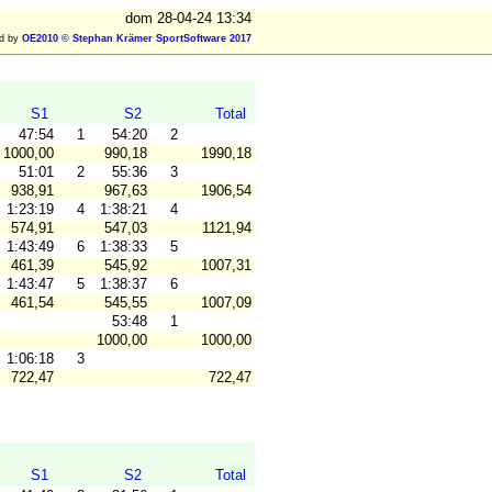
dom 28-04-24 13:34
ed by
OE2010 © Stephan Krämer SportSoftware 2017
S1
S2
Total
47:54
1
54:20
2
1000,00
990,18
1990,18
51:01
2
55:36
3
938,91
967,63
1906,54
1:23:19
4
1:38:21
4
574,91
547,03
1121,94
1:43:49
6
1:38:33
5
461,39
545,92
1007,31
1:43:47
5
1:38:37
6
461,54
545,55
1007,09
53:48
1
1000,00
1000,00
1:06:18
3
722,47
722,47
S1
S2
Total