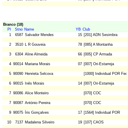
Branco (18)
Pl
Stno
Name
YB
Club
1
6587
Salvador Mendes
15
[201] ADN Sesimbra
2
3510
L R Gouveia
78
[085] A Montanha
3
6304
Aline Almeida
66
[005] CP Armada
4
90014
Mariana Morais
07
[007] Ori-Estarreja
5
90090
Henrieta Selcova
[1000] Individual POR Fed
6
90015
Inês Morais
14
[007] Ori-Estarreja
7
90086
Alice Monteiro
[070] COC
7
90087
António Pereira
[070] COC
9
90075
Íris Gonçalves
17
[1564] Individual POR
10
7137
Madalena Silveiro
19
[107] CAOS