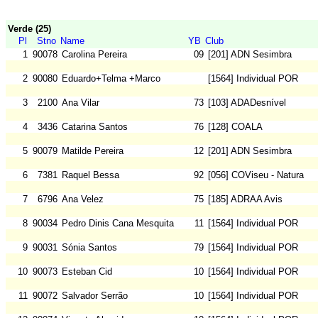
Verde (25)
Pl
Stno
Name
YB
Club
1
90078
Carolina Pereira
09
[201] ADN Sesimbra
2
90080
Eduardo+Telma +Marco
[1564] Individual POR
3
2100
Ana Vilar
73
[103] ADADesnível
4
3436
Catarina Santos
76
[128] COALA
5
90079
Matilde Pereira
12
[201] ADN Sesimbra
6
7381
Raquel Bessa
92
[056] COViseu - Natura
7
6796
Ana Velez
75
[185] ADRAA Avis
8
90034
Pedro Dinis Cana Mesquita
11
[1564] Individual POR
9
90031
Sónia Santos
79
[1564] Individual POR
10
90073
Esteban Cid
10
[1564] Individual POR
11
90072
Salvador Serrão
10
[1564] Individual POR