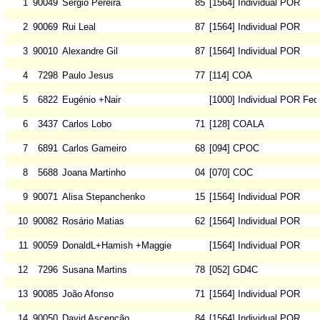
1
90049
Sergio Pereira
85
[1564] Individual POR
2
90069
Rui Leal
87
[1564] Individual POR
3
90010
Alexandre Gil
87
[1564] Individual POR
4
7298
Paulo Jesus
77
[114] COA
5
6822
Eugénio +Nair
[1000] Individual POR Fed
6
3437
Carlos Lobo
71
[128] COALA
7
6891
Carlos Gameiro
68
[094] CPOC
8
5688
Joana Martinho
04
[070] COC
9
90071
Alisa Stepanchenko
15
[1564] Individual POR
10
90082
Rosário Matias
62
[1564] Individual POR
11
90059
DonaldL+Hamish +Maggie
[1564] Individual POR
12
7296
Susana Martins
78
[052] GD4C
13
90085
João Afonso
71
[1564] Individual POR
14
90050
David Ascenção
84
[1564] Individual POR