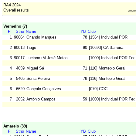
RA4 2024
Overall results
creat
Vermelho (7)
Pl
Stno
Name
YB
Club
1
90064
Orlando Marques
78
[1564] Individual POR
2
90013
Tiago
90
[10693] CA Barreira
3
90017
Luciano+M José Matos
[1000] Individual POR Fed
4
4059
Miguel Sá
71
[116] Montepio Geral
5
5405
Sónia Pereira
78
[116] Montepio Geral
6
6620
Gonçalo Gonçalves
[070] COC
7
2052
António Campos
59
[1000] Individual POR Fed
Amarelo (39)
Pl
Stno
Name
YB
Club