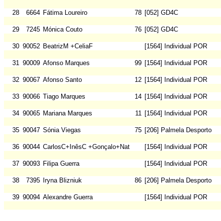
28
6664
Fátima Loureiro
78
[052] GD4C
29
7245
Mónica Couto
76
[052] GD4C
30
90052
BeatrizM +CeliaF
[1564] Individual POR
31
90009
Afonso Marques
99
[1564] Individual POR
32
90067
Afonso Santo
12
[1564] Individual POR
33
90066
Tiago Marques
14
[1564] Individual POR
34
90065
Mariana Marques
11
[1564] Individual POR
35
90047
Sónia Viegas
75
[206] Palmela Desporto
36
90044
CarlosC+InêsC +Gonçalo+Natalina
[1564] Individual POR
37
90093
Filipa Guerra
[1564] Individual POR
38
7395
Iryna Blizniuk
86
[206] Palmela Desporto
39
90094
Alexandre Guerra
[1564] Individual POR