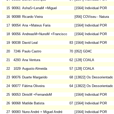
15
90061
AshaS+LenaM +Miguel
[1564] Individual POR
16
90088
Ricardo Vieira
[056] COViseu - Natura
17
90054
Ana +Mateus Faria
[1564] Individual POR
18
90056
AndreasM+NunoM +Francisco
[1564] Individual POR
19
90038
David Leal
83
[1564] Individual POR
20
7246
Paulo Castro
70
[052] GD4C
21
4293
Ana Ventura
62
[128] COALA
22
1029
Augusto Almeida
57
[128] COALA
23
90076
Duarte Margarido
68
[13822] Os Dessorientado
24
90077
Fátima Oliveira
64
[13822] Os Dessorientado
25
90053
DinisM +FernandoM
[1564] Individual POR
26
90068
Matilde Batista
07
[1564] Individual POR
27
90083
Nuno André + Miguel André
[1564] Individual POR