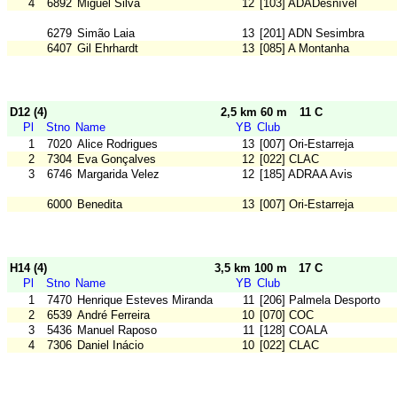
4
6892
Miguel Silva
12
[103] ADADesnível
6279
Simão Laia
13
[201] ADN Sesimbra
6407
Gil Ehrhardt
13
[085] A Montanha
D12 (4)
2,5 km 60 m
11 C
Pl
Stno
Name
YB
Club
1
7020
Alice Rodrigues
13
[007] Ori-Estarreja
2
7304
Eva Gonçalves
12
[022] CLAC
3
6746
Margarida Velez
12
[185] ADRAA Avis
6000
Benedita
13
[007] Ori-Estarreja
H14 (4)
3,5 km 100 m
17 C
Pl
Stno
Name
YB
Club
1
7470
Henrique Esteves Miranda
11
[206] Palmela Desporto
2
6539
André Ferreira
10
[070] COC
3
5436
Manuel Raposo
11
[128] COALA
4
7306
Daniel Inácio
10
[022] CLAC