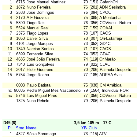
1
6715
Jose Manuel Martinez
70
[151] GafanhOri
2
1872
Nuno Ferreira
76
[201] ADN Sesimbra
3
2588
José Domingos
76
[094] CPOC
4
2170
A F Gouveia
75
[085] A Montanha
5
5390
Tiago Reis
76
[056] COViseu - Natura
6
5524
Manuel Real
77
[159] COAAL
7
2375
Tiago Lopes
78
[107] CAOS
8
1050
Daniel Silva
78
[007] Ori-Estarreja
9
4101
Jorge Marques
73
[052] GD4C
10
1349
Narciso Santos
71
[107] CAOS
11
6399
Fernando Silva
74
[052] GD4C
12
4685
José João Ferreira
74
[119] OriMarão
13
7340
Luís Gonçalves
79
[022] CLAC
14
3017
Elder Guerreiro
70
[206] Palmela Desporto
15
6754
Jorge Rocha
77
[185] ADRAA Avis
6003
Paulo Batista
75
[038] CM Arrábida
nc
90035
Pedro Miguel Mes Vasconcelos
79
[1564] Individual POR
nc
5746
Luis Miguel Pires
77
[056] COViseu - Natura
1325
Nuno Rebelo
79
[206] Palmela Desporto
D45 (8)
3,5 km 105 m
17 C
Pl
Stno
Name
YB
Club
1
4327
Sónia Saramago
73
[115] ATV