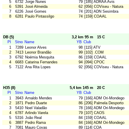
5
6732
Jorge Nunes
79
[185] ADRAA Avis
6
5391
José Almeida
62
[056] COViseu - Natura
7
6226
José Gomes
74
[201] ADN Sesimbra
8
6281
Paulo Pintassilgo
74
[159] COAAL
DB (5)
3,2 km 95 m
15 C
Pl
Stno
Name
YB
Club
1
7289
Leonor Alves
98
[115] ATV
2
7413
Leonor Brandão
99
[102] .COM
3
6792
Noémia Mesquita
86
[159] COAAL
4
6683
Catarina Fernandes
94
[094] CPOC
5
7122
Ana Rita Lopes
92
[056] COViseu - Natura
H35 (8)
5,4 km 145 m
20 C
Pl
Stno
Name
YB
Club
1
3943
Arnaldo Mendes
79
[166] ADM Ori-Mondego
2
1871
Pedro Duarte
86
[206] Palmela Desporto
3
5410
Noel Valadão
78
[166] ADM Ori-Mondego
4
6787
Arlindo Varela
79
[107] CAOS
5
5316
João Real
84
[159] COAAL
6
3887
Pedro Rama
84
[166] ADM Ori-Mondego
7
7081
Mauro Covas
89
[114] COA