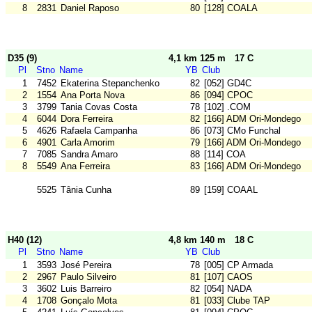
8
2831
Daniel Raposo
80
[128] COALA
D35 (9)
4,1 km 125 m
17 C
Pl
Stno
Name
YB
Club
1
7452
Ekaterina Stepanchenko
82
[052] GD4C
2
1554
Ana Porta Nova
86
[094] CPOC
3
3799
Tania Covas Costa
78
[102] .COM
4
6044
Dora Ferreira
82
[166] ADM Ori-Mondego
5
4626
Rafaela Campanha
86
[073] CMo Funchal
6
4901
Carla Amorim
79
[166] ADM Ori-Mondego
7
7085
Sandra Amaro
88
[114] COA
8
5549
Ana Ferreira
83
[166] ADM Ori-Mondego
5525
Tânia Cunha
89
[159] COAAL
H40 (12)
4,8 km 140 m
18 C
Pl
Stno
Name
YB
Club
1
3593
José Pereira
78
[005] CP Armada
2
2967
Paulo Silveiro
81
[107] CAOS
3
3602
Luis Barreiro
82
[054] NADA
4
1708
Gonçalo Mota
81
[033] Clube TAP