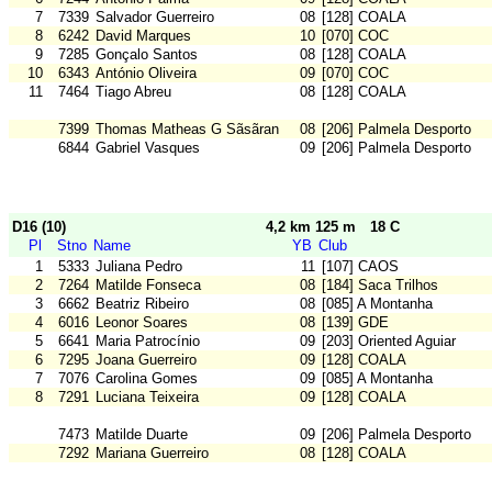
7
7339
Salvador Guerreiro
08
[128] COALA
8
6242
David Marques
10
[070] COC
9
7285
Gonçalo Santos
08
[128] COALA
10
6343
António Oliveira
09
[070] COC
11
7464
Tiago Abreu
08
[128] COALA
7399
Thomas Matheas G Sãsãran
08
[206] Palmela Desporto
6844
Gabriel Vasques
09
[206] Palmela Desporto
D16 (10)
4,2 km 125 m
18 C
Pl
Stno
Name
YB
Club
1
5333
Juliana Pedro
11
[107] CAOS
2
7264
Matilde Fonseca
08
[184] Saca Trilhos
3
6662
Beatriz Ribeiro
08
[085] A Montanha
4
6016
Leonor Soares
08
[139] GDE
5
6641
Maria Patrocínio
09
[203] Oriented Aguiar
6
7295
Joana Guerreiro
09
[128] COALA
7
7076
Carolina Gomes
09
[085] A Montanha
8
7291
Luciana Teixeira
09
[128] COALA
7473
Matilde Duarte
09
[206] Palmela Desporto
7292
Mariana Guerreiro
08
[128] COALA