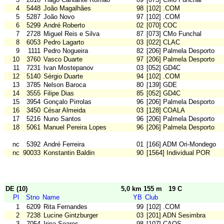
4
5448
João Magalhães
98
[102] .COM
5
5287
João Novo
97
[102] .COM
6
5299
André Roberto
02
[070] COC
7
2728
Miguel Reis e Silva
87
[073] CMo Funchal
8
6053
Pedro Lagarto
03
[022] CLAC
9
1111
Pedro Nogueira
82
[206] Palmela Desporto
10
3760
Vasco Duarte
97
[206] Palmela Desporto
11
7231
Ivan Mostepanov
03
[052] GD4C
12
5140
Sérgio Duarte
94
[102] .COM
13
3785
Nelson Baroca
80
[139] GDE
14
3555
Filipe Dias
85
[052] GD4C
15
3954
Gonçalo Pirrolas
96
[206] Palmela Desporto
16
3450
César Almeida
03
[128] COALA
17
5216
Nuno Santos
96
[206] Palmela Desporto
18
5061
Manuel Pereira Lopes
96
[206] Palmela Desporto
nc
5392
André Ferreira
01
[166] ADM Ori-Mondego
nc
90033
Konstantin Baldin
90
[1564] Individual POR
DE (10)
5,0 km 155 m
19 C
Pl
Stno
Name
YB
Club
1
6209
Rita Fernandes
99
[102] .COM
2
7238
Lucine Gintzburger
03
[201] ADN Sesimbra
3
7054
Irina Soares
98
[107] CAOS