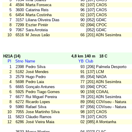
4
4594
Marta Fonseca
82
[107] CAOS
5
3600
Catarina Reis
96
[107] CAOS
6
6454
Marta Costinha
02
[107] CAOS
7
3157
Liliana Oliveira Dias
90
[052] GD4C
8
7299
Eszter Pintér
02
[094] CPOC
9
7067
Sara Arroteia
[052] GD4C
10
6516
M Jesus Leão
66
[201] ADN Sesimbra
H21A (14)
4,8 km 140 m
18 C
Pl
Stno
Name
YB
Club
1
2398
Pedro Silva
93
[206] Palmela Desporto
2
5182
José Mendes
91
[137] LCM
3
2579
Hugo Pedro
85
[054] NADA
4
5698
Pedro Laia
77
[201] ADN Sesimbra
5
6665
Gonçalo Antunes
93
[094] CPOC
6
5925
Pedro Tiago Gomes
90
[159] COAAL
7
6677
Rui Miguel Pereira
78
[201] ADN Sesimbra
8
6272
Ricardo Lopes
89
[056] COViseu - Natura
9
5980
Rafael Silva
87
[056] COViseu - Natura
10
7055
Jose Martinho Silva
98
[107] CAOS
11
5823
Cláudio Ramos
78
[107] CAOS
12
6286
José Vieira Maia
02
[085] A Montanha
3633
Marco Martins
94
[022] CLAC