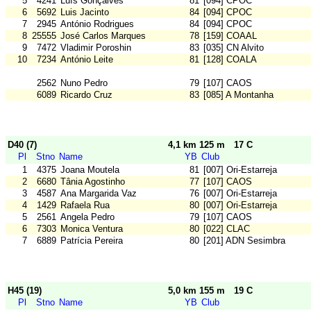
5
4241
Luís Gonçalves
81
[094] CPOC
6
5692
Luis Jacinto
84
[094] CPOC
7
2945
António Rodrigues
84
[094] CPOC
8
25555
José Carlos Marques
78
[159] COAAL
9
7472
Vladimir Poroshin
83
[035] CN Alvito
10
7234
António Leite
81
[128] COALA
2562
Nuno Pedro
79
[107] CAOS
6089
Ricardo Cruz
83
[085] A Montanha
D40 (7)
4,1 km 125 m
17 C
Pl
Stno
Name
YB
Club
1
4375
Joana Moutela
81
[007] Ori-Estarreja
2
6680
Tânia Agostinho
77
[107] CAOS
3
4587
Ana Margarida Vaz
76
[007] Ori-Estarreja
4
1429
Rafaela Rua
80
[007] Ori-Estarreja
5
2561
Angela Pedro
79
[107] CAOS
6
7303
Monica Ventura
80
[022] CLAC
7
6889
Patrícia Pereira
80
[201] ADN Sesimbra
H45 (19)
5,0 km 155 m
19 C
Pl
Stno
Name
YB
Club