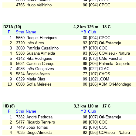
4765
Hugo Velhinho
96
[094] CPOC
D21A (10)
4,2 km 125 m
18 C
Pl
Stno
Name
YB
Club
1
5659
Raquel Henriques
00
[094] CPOC
2
3720
Inês Aires
92
[007] Ori-Estarreja
3
3060
Patrícia Casalinho
87
[070] COC
4
5388
Susana Almeida
93
[056] COViseu - Natura
5
4142
Rita Rodrigues
93
[073] CMo Funchal
6
5634
Carolina Caroço
98
[206] Palmela Desporto
7
4986
Inês Gonçalves
95
[022] CLAC
8
5824
Ângela Ayres
77
[107] CAOS
9
6329
Maria Dias
99
[102] .COM
10
6508
Sofia Meireles
00
[166] ADM Ori-Mondego
HB (8)
3,3 km 110 m
17 C
Pl
Stno
Name
YB
Club
1
7382
André Pedrosa
98
[007] Ori-Estarreja
2
5477
Ricardo Tenreiro
98
[070] COC
3
7449
João Tomás
91
[070] COC
4
7035
Diogo Almeida
92
[056] COViseu - Natura