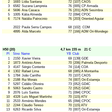
2
1693
Lídia Santana
72
[107] CAOS
3
6582
Suzana Lampreia
76
[005] CP Armada
4
5696
Ana Casaca
76
[201] ADN Sesimbra
5
1005
Kátia Almeida
72
[094] CPOC
6
7174
Natália Patrocinio
76
[203] Oriented Aguiar
2022
Paula Serra Campos
68
[102] .COM
4895
Alda Marcelo
77
[166] ADM Ori-Mondego
H50 (20)
4,7 km 155 m
21 C
Pl
Stno
Name
YB
Club
1
2150
Xavier Vieira
69
[139] GDE
2
1873
António Aires
70
[206] Palmela Desporto
3
4147
Sérgio Contente
74
[114] COA
4
1302
Rafael Lima
68
[085] A Montanha
5
1784
João Carrilho
70
[107] CAOS
6
2188
Rui Morais
74
[007] Ori-Estarreja
7
5297
Cidálio Oliveira
73
[052] GD4C
8
5063
Sandro Castro
72
[052] GD4C
9
2076
Luís Santos
71
[094] CPOC
10
4328
Luís Miguel Martinho
70
[115] ATV
11
2533
Arménio Mendes
65
[094] CPOC
12
2244
Cláudio Tereso
70
[115] ATV
13
6263
Ricardo Silva
70
[007] Ori-Estarreja