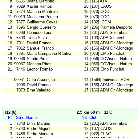
8
6655
Joana Martinho
15
[115] ATV
9
7029
Xavier Ramos
20
[107] CAOS
10
7274
Mariana Monteiro
15
[070] COC
11
90019
Madalena Pereira
15
[070] COC
12
7377
Guilherme Covas
14
[102] .COM
13
7396
Sergio Guerreiro
14
[206] Palmela Desporto
14
6988
Henrique Laia
17
[201] ADN Sesimbra
15
6893
Tiago Silva
14
[103] ADADesnível
16
7011
Daniel Franco
16
[166] ADM Ori-Mondego
17
7012
Samuel Franco
18
[166] ADM Ori-Mondego
18
7391
Maria Campanha R Silva
16
[073] CMo Funchal
19
90036
Simão Pires
14
[056] COViseu - Natura
20
90037
Mariana Pires
14
[056] COViseu - Natura
21
7446
Leonor Romão
21
[073] CMo Funchal
90051
Clara Ascenção
14
[1564] Individual POR
7006
David Franco
16
[166] ADM Ori-Mondego
7073
Ema Valadão
17
[166] ADM Ori-Mondego
H12 (6)
2,5 km 60 m
11 C
Pl
Stno
Name
YB
Club
1
7348
Dinis Martins
12
[201] ADN Sesimbra
2
6740
Pedro Miguel
12
[107] CAOS
3
7486
Pedro Mourato
12
[022] CLAC