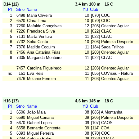
D14 (12)
3,4 km 100 m
16 C
Pl
Stno
Name
YB
Club
1
6498
Maria Oliveira
10
[070] COC
2
6520
Clara Lima
10
[070] COC
3
7260
Mafalda Gonçalves
12
[203] Oriented Aguiar
4
7226
Francisca Silva
10
[022] CLAC
5
7131
Marta Ventura
11
[022] CLAC
6
7732
Sofia Costa
10
[206] Palmela Desporto
7
7376
Matilde Coquim
11
[184] Saca Trilhos
8
7456
Ana Catarina Frias
10
[203] Oriented Aguiar
9
7305
Margarida Monteiro
11
[022] CLAC
7457
Carolina Figueiredo
12
[203] Oriented Aguiar
nc
161
Eva Reis
11
[056] COViseu - Natura
7476
Melanie Ferreira
11
[203] Oriented Aguiar
H16 (13)
4,6 km 145 m
18 C
Pl
Stno
Name
YB
Club
1
6506
João Maia
08
[085] A Montanha
2
6590
Miguel Canana
09
[206] Palmela Desporto
3
5670
Gabriel Lopes
09
[107] CAOS
4
6658
Bernardo Contente
09
[114] COA
5
6393
Miguel Ferreira
08
[070] COC
6
7244
António Palma
09
[128] COALA