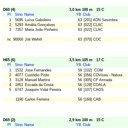
D60 (4)
3,0 km 100 m
15 C
Pl
Stno
Name
YB
Club
1
5695
Luísa Gaboleiro
63
[201] ADN Sesimbra
2
5293
Amália Gonçalves
63
[022] CLAC
3
7357
Maria João Pinheiro
63
[022] CLAC
nc
90000
Joli Wehrli
63
[070] COC
H65 (6)
3,5 km 105 m
17 C
Pl
Stno
Name
YB
Club
1
1532
Jose Fernandes
59
[102] .COM
2
4077
Custódio Pinto
56
[056] COViseu - Natura
3
3128
Manuel Martins
56
[005] CP Armada
4
1851
Escada da Costa
56
[128] COALA
5
6747
Joaquim Vidal Pereira
58
[107] CAOS
1190
Carlos Ferreira
56
[168] CAB
D65 (2)
2,9 km 100 m
15 C
Pl
Stno
Name
YB
Club