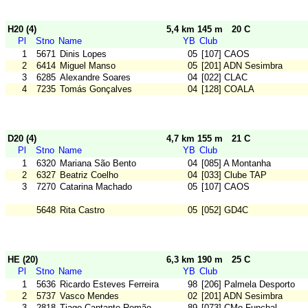
H20 (4)
5,4 km 145 m
20 C
Pl
Stno
Name
YB
Club
1
5671
Dinis Lopes
05
[107] CAOS
2
6414
Miguel Manso
05
[201] ADN Sesimbra
3
6285
Alexandre Soares
04
[022] CLAC
4
7235
Tomás Gonçalves
04
[128] COALA
D20 (4)
4,7 km 155 m
21 C
Pl
Stno
Name
YB
Club
1
6320
Mariana São Bento
04
[085] A Montanha
2
6327
Beatriz Coelho
04
[033] Clube TAP
3
7270
Catarina Machado
05
[107] CAOS
5648
Rita Castro
05
[052] GD4C
HE (20)
6,3 km 190 m
25 C
Pl
Stno
Name
YB
Club
1
5636
Ricardo Esteves Ferreira
98
[206] Palmela Desporto
2
5737
Vasco Mendes
02
[201] ADN Sesimbra
3
2818
Tiago Cantante Romão
89
[073] CMo Funchal