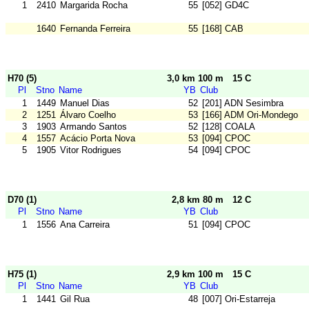
1
2410
Margarida Rocha
55
[052] GD4C
1640
Fernanda Ferreira
55
[168] CAB
H70 (5)
3,0 km 100 m
15 C
Pl
Stno
Name
YB
Club
1
1449
Manuel Dias
52
[201] ADN Sesimbra
2
1251
Álvaro Coelho
53
[166] ADM Ori-Mondego
3
1903
Armando Santos
52
[128] COALA
4
1557
Acácio Porta Nova
53
[094] CPOC
5
1905
Vitor Rodrigues
54
[094] CPOC
D70 (1)
2,8 km 80 m
12 C
Pl
Stno
Name
YB
Club
1
1556
Ana Carreira
51
[094] CPOC
H75 (1)
2,9 km 100 m
15 C
Pl
Stno
Name
YB
Club
1
1441
Gil Rua
48
[007] Ori-Estarreja