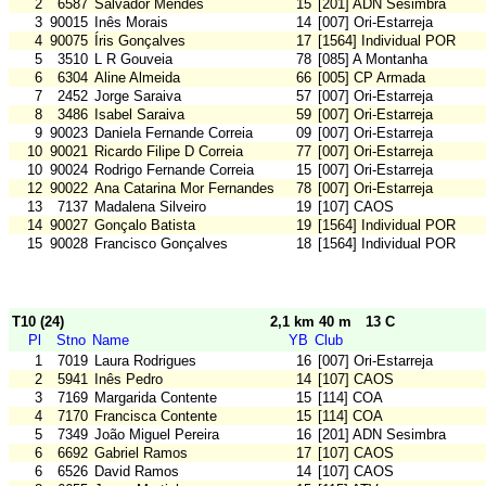
2
6587
Salvador Mendes
15
[201] ADN Sesimbra
3
90015
Inês Morais
14
[007] Ori-Estarreja
4
90075
Íris Gonçalves
17
[1564] Individual POR
5
3510
L R Gouveia
78
[085] A Montanha
6
6304
Aline Almeida
66
[005] CP Armada
7
2452
Jorge Saraiva
57
[007] Ori-Estarreja
8
3486
Isabel Saraiva
59
[007] Ori-Estarreja
9
90023
Daniela Fernande Correia
09
[007] Ori-Estarreja
10
90021
Ricardo Filipe D Correia
77
[007] Ori-Estarreja
10
90024
Rodrigo Fernande Correia
15
[007] Ori-Estarreja
12
90022
Ana Catarina Mor Fernandes
78
[007] Ori-Estarreja
13
7137
Madalena Silveiro
19
[107] CAOS
14
90027
Gonçalo Batista
19
[1564] Individual POR
15
90028
Francisco Gonçalves
18
[1564] Individual POR
T10 (24)
2,1 km 40 m
13 C
Pl
Stno
Name
YB
Club
1
7019
Laura Rodrigues
16
[007] Ori-Estarreja
2
5941
Inês Pedro
14
[107] CAOS
3
7169
Margarida Contente
15
[114] COA
4
7170
Francisca Contente
15
[114] COA
5
7349
João Miguel Pereira
16
[201] ADN Sesimbra
6
6692
Gabriel Ramos
17
[107] CAOS
6
6526
David Ramos
14
[107] CAOS