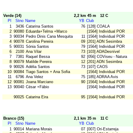
Verde (14)
2,2 km 45 m
12 C
Pl
Stno
Name
YB
Club
1
3436
Catarina Santos
76
[128] COALA
2
90080
Eduarda+Telma +Marco
[1564] Individual POR
3
90034
Pedro Dinis Cana Mesquita
11
[1564] Individual POR
4
90078
Carolina Pereira
09
[201] ADN Sesimbra
5
90031
Sónia Santos
79
[1564] Individual POR
6
2100
Ana Vilar
73
[103] ADADesnível
7
7381
Raquel Bessa
92
[056] COViseu - Natura
8
90079
Matilde Pereira
12
[201] ADN Sesimbra
9
90026
Adélia Santos
73
[107] CAOS
10
90084
Tiago Santos + Ana Sofia
[1564] Individual POR
11
6796
Ana Velez
75
[185] ADRAA Avis
12
90081
Joana Marciano
90
[1564] Individual POR
13
90040
César +Fábio
[1564] Individual POR
90025
Catarina Eira
95
[1564] Individual POR
Branco (15)
2,1 km 35 m
11 C
Pl
Stno
Name
YB
Club
1
90014
Mariana Morais
07
[007] Ori-Estarreja