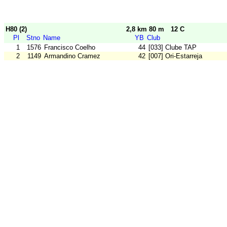
H80 (2)
2,8 km 80 m
12 C
Pl
Stno
Name
YB
Club
1
1576
Francisco Coelho
44
[033] Clube TAP
2
1149
Armandino Cramez
42
[007] Ori-Estarreja