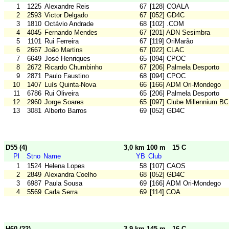
1
1225
Alexandre Reis
67
[128] COALA
2
2593
Victor Delgado
67
[052] GD4C
3
1810
Octávio Andrade
68
[102] .COM
4
4045
Fernando Mendes
67
[201] ADN Sesimbra
5
1101
Rui Ferreira
67
[119] OriMarão
6
2667
João Martins
67
[022] CLAC
7
6649
José Henriques
65
[094] CPOC
8
2672
Ricardo Chumbinho
67
[206] Palmela Desporto
9
2871
Paulo Faustino
68
[094] CPOC
10
1407
Luís Quinta-Nova
66
[166] ADM Ori-Mondego
11
6786
Rui Oliveira
65
[206] Palmela Desporto
12
2960
Jorge Soares
65
[097] Clube Millennium B
13
3081
Alberto Barros
69
[052] GD4C
D55 (4)
3,0 km 100 m
15 C
Pl
Stno
Name
YB
Club
1
1524
Helena Lopes
58
[107] CAOS
2
2849
Alexandra Coelho
68
[052] GD4C
3
6987
Paula Sousa
69
[166] ADM Ori-Mondego
4
5569
Carla Serra
69
[114] COA
H60 (22)
3,9 km 145 m
16 C