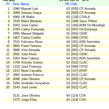
Pl
Stno
Name
YB
Club
1
1084
Manuel Luis
63
[005] CP Armada
2
3098
António Graça
63
[005] CP Armada
3
6966
Ulf Wallin
60
[128] COALA
4
1530
Mário Marques
64
[184] Saca Trilhos
5
5053
José Carlos
62
[166] ADM Ori-Mondego
6
4783
Carlos Fortunato
62
[007] Ori-Estarreja
7
2905
Manuel Delgado
61
[052] GD4C
8
1907
Carlos Coelho
61
[094] CPOC
9
7015
Feliciano Alves
64
[201] ADN Sesimbra
10
3850
Paulo Ferreira
61
[005] CP Armada
11
3888
Vitor Almeida
59
[005] CP Armada
12
2592
João Alves
61
[052] GD4C
13
5354
Noel Cabeça
64
[201] ADN Sesimbra
14
1758
Aniceto Soares
62
[022] CLAC
15
1218
José Fontoura
63
[094] CPOC
16
2147
Nuno Carvalho
64
[157] AFAP
17
2863
António Patrício
64
[022] CLAC
18
4098
Júlio Oliveira
63
[005] CP Armada
19
5294
Amândio Gonçalves
63
[022] CLAC
20
3143
José Leote
60
[022] CLAC
3131
Jose Oliveira
64
[114] COA
1375
Jorge Elias
63
[114] COA