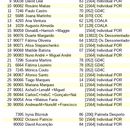
9
90038
David Leal
83
[1564] Individual POR
10
90082
Rosário Matias
62
[1564] Individual POR
11
7246
Paulo Castro
70
[052] GD4C
12
5688
Joana Martinho
04
[070] COC
13
4293
Ana Ventura
62
[128] COALA
14
1029
Augusto Almeida
57
[128] COALA
15
90059
DonaldL+Hamish +Maggie
[1564] Individual POR
16
90076
Duarte Margarido
68
[13822] Os Dessorientado
17
90077
Fátima Oliveira
64
[13822] Os Dessorientado
18
90071
Alisa Stepanchenko
15
[1564] Individual POR
19
90068
Matilde Batista
07
[1564] Individual POR
20
90083
Nuno André + Miguel André
[1564] Individual POR
21
7296
Susana Martins
78
[052] GD4C
21
6664
Fátima Loureiro
78
[052] GD4C
23
7245
Mónica Couto
76
[052] GD4C
24
90067
Afonso Santo
12
[1564] Individual POR
25
90066
Tiago Marques
14
[1564] Individual POR
26
90065
Mariana Marques
11
[1564] Individual POR
27
90061
AshaS+LenaM +Miguel
[1564] Individual POR
28
90044
CarlosC+InêsC +Gonçalo+Natalina
[1564] Individual POR
29
90054
Ana +Mateus Faria
[1564] Individual POR
30
90056
AndreasM+NunoM +Francisco
[1564] Individual POR
7395
Iryna Blizniuk
86
[206] Palmela Desporto
90002
Octavio Patricio
50
[1564] Individual POR
90050
David Ascenção
84
[1564] Individual POR