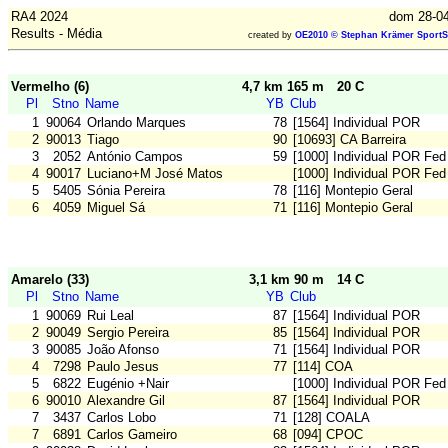
RA4 2024
dom 28-04
Results - Média
created by
OE2010 © Stephan Krämer SportS
Vermelho (6)
4,7 km 165 m
20 C
Pl
Stno
Name
YB
Club
1
90064
Orlando Marques
78
[1564] Individual POR
2
90013
Tiago
90
[10693] CA Barreira
3
2052
António Campos
59
[1000] Individual POR Fed
4
90017
Luciano+M José Matos
[1000] Individual POR Fed
5
5405
Sónia Pereira
78
[116] Montepio Geral
6
4059
Miguel Sá
71
[116] Montepio Geral
Amarelo (33)
3,1 km 90 m
14 C
Pl
Stno
Name
YB
Club
1
90069
Rui Leal
87
[1564] Individual POR
2
90049
Sergio Pereira
85
[1564] Individual POR
3
90085
João Afonso
71
[1564] Individual POR
4
7298
Paulo Jesus
77
[114] COA
5
6822
Eugénio +Nair
[1000] Individual POR Fed
6
90010
Alexandre Gil
87
[1564] Individual POR
7
3437
Carlos Lobo
71
[128] COALA
7
6891
Carlos Gameiro
68
[094] CPOC