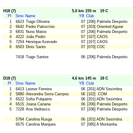
H18 (7)
5,0 km 155 m
19 C
Pl
Stno
Name
YB
Club
1
6623
Tiago Oliveira
07
[206] Palmela Desporto
2
6642
Pedro Patrocínio
07
[203] Oriented Aguiar
3
6831
Nuno Matos
07
[206] Palmela Desporto
4
4222
João Pedro
07
[107] CAOS
5
7254
Henrique Azevedo
07
[107] CAOS
6
6503
Dinis Santo
07
[070] COC
7418
Tiago Santos
06
[206] Palmela Desporto
D18 (7)
4,6 km 145 m
18 C
Pl
Stno
Name
YB
Club
1
6413
Leonor Ferreira
06
[201] ADN Sesimbra
2
5880
Alexandra Serra Campos
06
[102] .COM
3
6522
Sofia Pulquério
06
[201] ADN Sesimbra
4
6515
Joana Canana
06
[206] Palmela Desporto
5
7228
Ana Vedrasco
07
[206] Palmela Desporto
5784
Carolina Rusga
06
[201] ADN Sesimbra
6575
Carolina Marques
07
[085] A Montanha