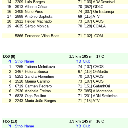
14
2209
Luís Borges
71
[103] ADADesnível
15
3913
Alberto César
70
[052] GD4C
16
3408
Nuno Pires
74
[007] Ori-Estarreja
17
2999
António Baptista
69
[115] ATV
18
1912
Hélder Machado
73
[107] CAOS
19
4635
Sérgio Mónica
70
[128] COALA
5866
Fernando Vilas Boas
71
[102] .COM
D50 (8)
3,5 km 105 m
17 C
Pl
Stno
Name
YB
Club
1
7265
Tatiana Melnikova
74
[107] CAOS
2
3467
Helena Sousa
67
[119] OriMarão
3
5251
Sandra Florentino
70
[107] CAOS
4
1528
Marina Carrilho
73
[107] CAOS
5
6719
Carmen Pedrero
71
[151] GafanhOri
6
2936
Anabela Freitas
72
[085] A Montanha
7
6828
Olga Paulino
71
[201] ADN Sesimbra
8
2243
Maria João Borges
71
[115] ATV
H55 (13)
3,9 km 145 m
16 C
Pl
Stno
Name
YB
Club