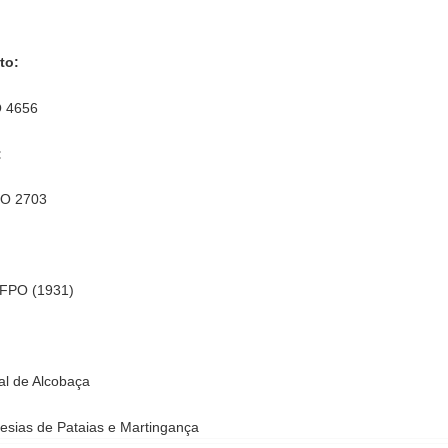
to:
O 4656
:
PO 2703
 FPO (1931)
l de Alcobaça
esias de Pataias e Martingança