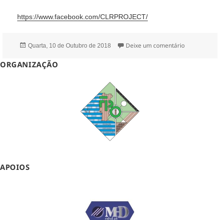
https://www.facebook.com/CLRPROJECT/
Publicado
sobre CLR Pro
Deixe um comentário
Quarta, 10 de Outubro de 2018
a
ORGANIZAÇÃO
APOIOS