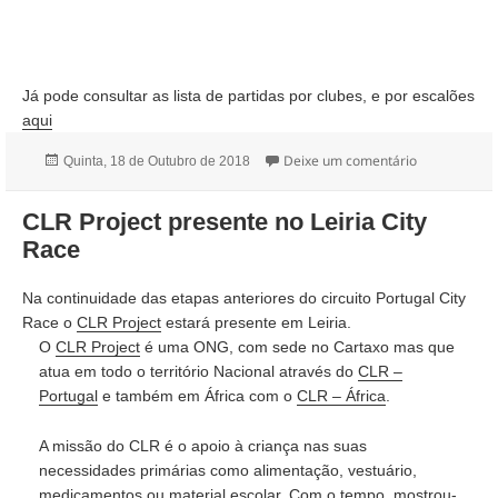
Já pode consultar as lista de partidas por clubes, e por escalões
aqui
Publicado
sobre Listas 
Deixe um comentário
Quinta, 18 de Outubro de 2018
a
CLR Project presente no Leiria City
Race
Na continuidade das etapas anteriores do circuito Portugal City
Race o
CLR Project
estará presente em Leiria.
O
CLR Project
é uma ONG, com sede no Cartaxo mas que
atua em todo o território Nacional através do
CLR –
Portugal
e também em África com o
CLR – África
.
A missão do CLR é o apoio à criança nas suas
necessidades primárias como alimentação, vestuário,
medicamentos ou material escolar. Com o tempo, mostrou-