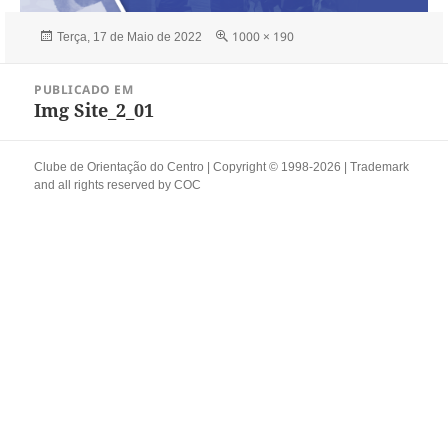
Publicado
Tamanho
1000 × 190
Terça, 17 de Maio de 2022
a
real
Navegação
PUBLICADO EM
de
Img Site_2_01
artigos
Clube de Orientação do Centro | Copyright © 1998-2026 | Trademark
and all rights reserved by
COC