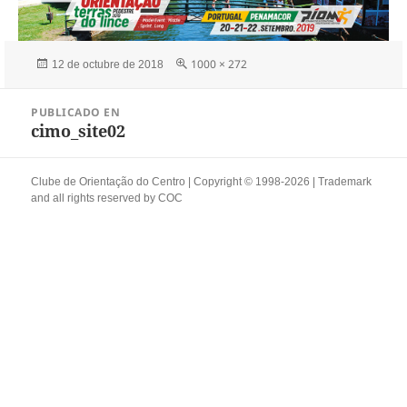
Publicado
Tamaño
1000 × 272
12 de octubre de 2018
el
completo
Navegación
PUBLICADO EN
de
cimo_site02
entradas
Clube de Orientação do Centro | Copyright © 1998-2026 | Trademark
and all rights reserved by
COC