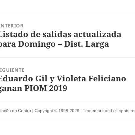
ón
ANTERIOR
Listado de salidas actualizada
ntrada
nterior:
para Domingo – Dist. Larga
SIGUIENTE
Eduardo Gil y Violeta Feliciano
ntrada
iguiente:
ganan PIOM 2019
tação do Centro | Copyright © 1998-2026 | Trademark and all rights r