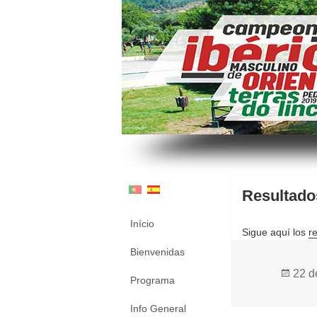
Resultado
Início
Sigue aquí los
r
Bienvenidas
Publ
22 d
Programa
el
Info General