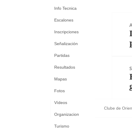
Info Tecnica
Navegaci
Escalones
de
entradas
E
Inscripciones
a
Señalización
Partidas
Resultados
E
Mapas
s
Fotos
Vídeos
Clube de Orien
Organizacion
Turismo