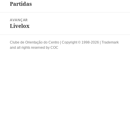
de
Partidas
Artigo
artigos
anterior:
AVANÇAR
Livelox
Artigo
seguinte:
Clube de Orientação do Centro | Copyright © 1998-2026 | Trademark
and all rights reserved by
COC