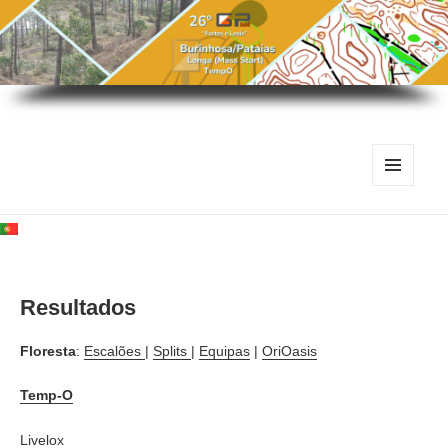
MENU
E
WIDGETS
Resultados
Floresta
:
Escalões
|
Splits
|
Equipas
|
OriOasis
Temp-O
Livelox