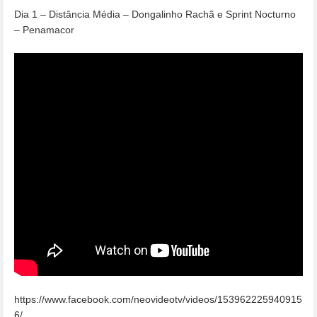
Dia 1 – Distância Média – Dongalinho Rachã e Sprint Nocturno
– Penamacor
https://www.facebook.com/neovideotv/videos/153962225940915
6/