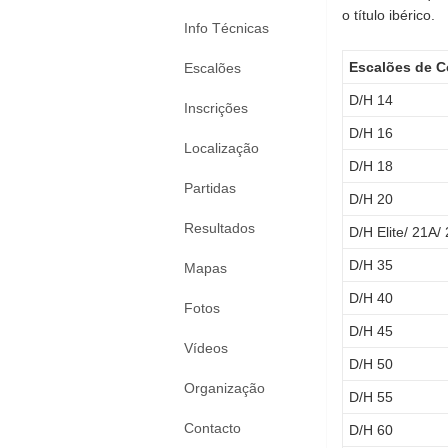
o título ibérico.
Info Técnicas
Escalões de 
Escalões
D/H 14
Inscrições
D/H 16
Localização
D/H 18
Partidas
D/H 20
Resultados
D/H Elite/ 21A/
D/H 35
Mapas
D/H 40
Fotos
D/H 45
Vídeos
D/H 50
Organização
D/H 55
Contacto
D/H 60