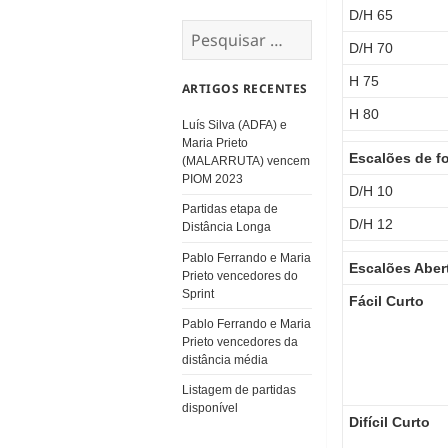
D/H 65
Pesquisar
por:
D/H 70
H 75
ARTIGOS RECENTES
H 80
Luís Silva (ADFA) e
Maria Prieto
Escalões de f
(MALARRUTA) vencem
PIOM 2023
D/H 10
Partidas etapa de
D/H 12
Distância Longa
Pablo Ferrando e Maria
Escalões Aber
Prieto vencedores do
Sprint
Fácil Curto
Pablo Ferrando e Maria
Prieto vencedores da
distância média
Listagem de partidas
disponível
Difícil Curto