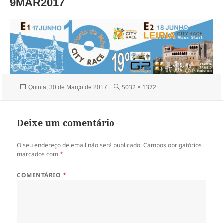
9MAR2017
Publicado
Tamanho
5032 × 1372
Quinta, 30 de Março de 2017
a
real
Deixe um comentário
O seu endereço de email não será publicado.
Campos obrigatórios
marcados com
*
COMENTÁRIO
*