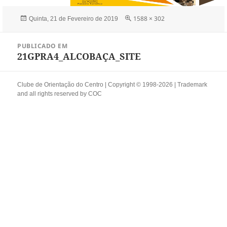
Publicado
Tamanho
1588 × 302
Quinta, 21 de Fevereiro de 2019
a
real
Navegação
PUBLICADO EM
de
21GPRA4_ALCOBAÇA_SITE
artigos
Clube de Orientação do Centro | Copyright © 1998-2026 | Trademark
and all rights reserved by
COC