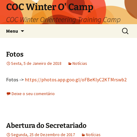
Saltar
COC Winter O' Camp
para
COC Winter Orienteering Training Camp
o
conteúdo
Pesquis
Menu
por:
Fotos
Sexta, 5 de Janeiro de 2018
Notícias
Fotos ->
https://photos.app.goo.gl/oFBeKlyC2KTMrswb2
Deixe o seu comentário
Abertura do Secretariado
Segunda, 25 de Dezembro de 2017
Notícias