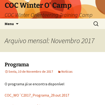
Saltar
COC Winter O' Camp
para
COC Winter Orienteering Training Camp
o
conteúdo
Pesquis
Menu
por:
Arquivo mensal: Novembro 2017
Programa
Sexta, 10 de Novembro de 2017
Notícias
O programa já se encontra disponível
COC_WO´C2017_Programa_29.out.2017