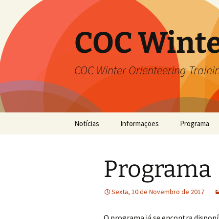
Saltar
para
o
COC Winte
conteúdo
COC Winter Orienteering Train
Notícias
Informações
Programa
Programa
Sexta, 10 de Novembro de 2017
O programa já se encontra disponí