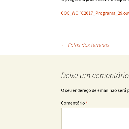
COC_WO´C2017_Programa_29.out
Navegação
←
Fotos dos terrenos
de
Deixe um comentário
artigos
O seu endereço de email não será 
Comentário
*