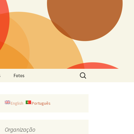
Pesquisar
s
Fotos
por:
English
Português
Organização