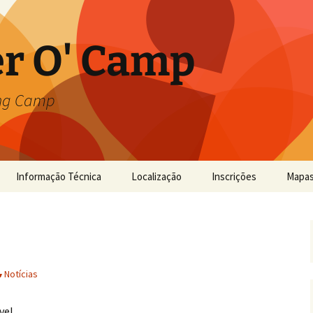
r O' Camp
ing Camp
Informação Técnica
Localização
Inscrições
Mapa
Notícias
vel