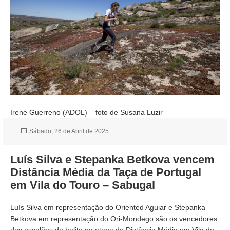
Irene Guerreno (ADOL) – foto de Susana Luzir
Publicado
Sábado, 26 de Abril de 2025
a
Luís Silva e Stepanka Betkova vencem
Distância Média da Taça de Portugal
em Vila do Touro – Sabugal
Luís Silva em representação do Oriented Aguiar e Stepanka
Betkova em representação do Ori-Mondego são os vencedores
dos escalões de helite na etapa de Distância Média em Vila do