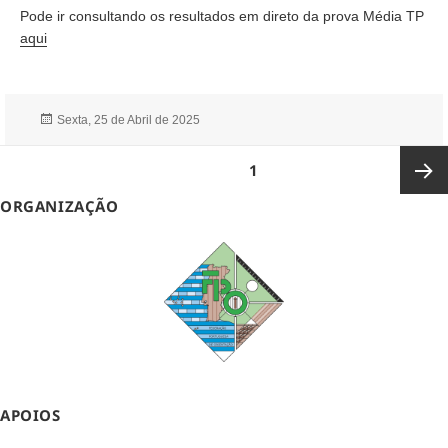
Pode ir consultando os resultados em direto da prova Média TP
aqui
Publicado
Sexta, 25 de Abril de 2025
a
Paginação
PÁGINA
1
dos
conteúdos
ORGANIZAÇÃO
Página
seguin
APOIOS