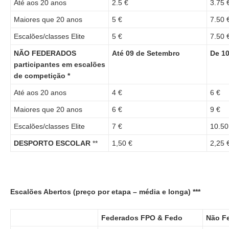
Até aos 20 anos
2.5 €
3.75 
Maiores que 20 anos
5 €
7.50 
Escalões/classes Elite
5 €
7.50 
NÃO FEDERADOS
Até 09 de Setembro
De 10
participantes em escalões
de competição *
Até aos 20 anos
4 €
6 €
Maiores que 20 anos
6 €
9 €
Escalões/classes Elite
7 €
10.50
DESPORTO ESCOLAR
**
1,50 €
2,25 
Escalões Abertos (preço por etapa – média e longa) ***
Federados FPO & Fedo
Não F