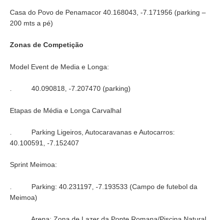
Casa do Povo de Penamacor 40.168043, -7.171956 (parking –
200 mts a pé)
Zonas de Competição
Model Event de Media e Longa:
. 40.090818, -7.207470 (parking)
Etapas de Média e Longa Carvalhal
. Parking Ligeiros, Autocaravanas e Autocarros:
40.100591, -7.152407
Sprint Meimoa:
. Parking: 40.231197, -7.193533 (Campo de futebol da
Meimoa)
. Arena: Zona de Lazer da Ponte Romana/Piscina Natural,