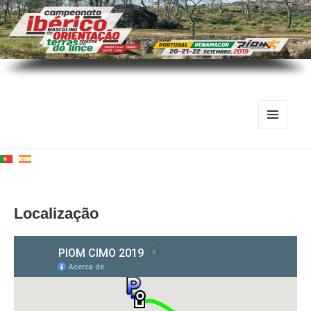
MENU
E
WIDGETS
Localização