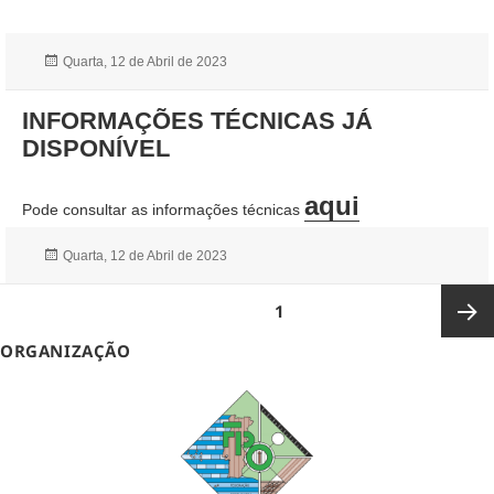
Publicado
Quarta, 12 de Abril de 2023
a
INFORMAÇÕES TÉCNICAS JÁ
DISPONÍVEL
aqui
Pode consultar as informações técnicas
Publicado
Quarta, 12 de Abril de 2023
a
Paginação
PÁGINA
1
dos
conteúdos
ORGANIZAÇÃO
Página
seguin