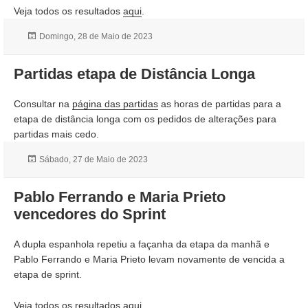
Veja todos os resultados
aqui
.
Publicado
Domingo, 28 de Maio de 2023
a
Partidas etapa de Distância Longa
Consultar na
página das partidas
as horas de partidas para a
etapa de distância longa com os pedidos de alterações para
partidas mais cedo.
Publicado
Sábado, 27 de Maio de 2023
a
Pablo Ferrando e Maria Prieto
vencedores do Sprint
A dupla espanhola repetiu a façanha da etapa da manhã e
Pablo Ferrando e Maria Prieto levam novamente de vencida a
etapa de sprint.
Veja todos os resultados
aqui
.