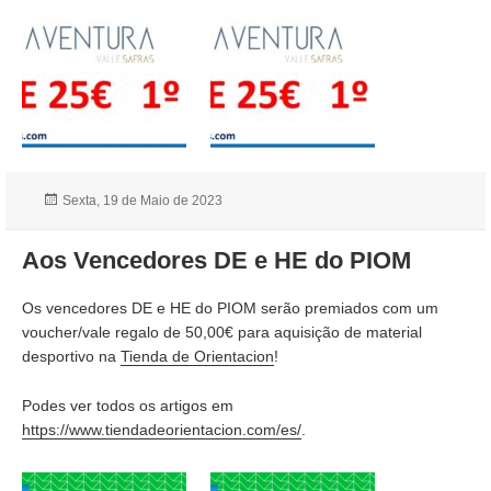
Publicado
Sexta, 19 de Maio de 2023
a
Aos Vencedores DE e HE do PIOM
Os vencedores DE e HE do PIOM serão premiados com um
voucher/vale regalo de 50,00€ para aquisição de material
desportivo na
Tienda de Orientacion
!
Podes ver todos os artigos em
https://www.tiendadeorientacion.com/es/
.