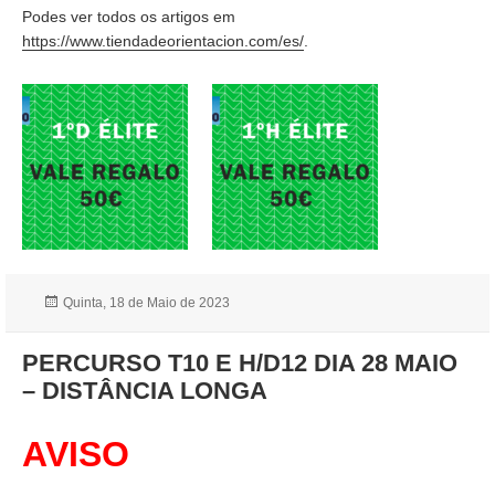
Podes ver todos os artigos em
https://www.tiendadeorientacion.com/es/
.
Publicado
Quinta, 18 de Maio de 2023
a
PERCURSO T10 E H/D12 DIA 28 MAIO
– DISTÂNCIA LONGA
AVISO