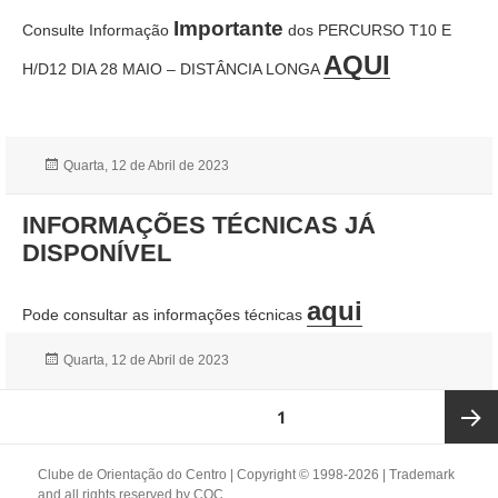
Importante
Consulte Informação
dos PERCURSO T10 E
AQUI
H/D12 DIA 28 MAIO – DISTÂNCIA LONGA
Publicado
Quarta, 12 de Abril de 2023
a
INFORMAÇÕES TÉCNICAS JÁ
DISPONÍVEL
aqui
Pode consultar as informações técnicas
Publicado
Quarta, 12 de Abril de 2023
a
Paginação
PÁGINA
1
dos
conteúdos
Página
Clube de Orientação do Centro | Copyright © 1998-2026 | Trademark
and all rights reserved by
COC