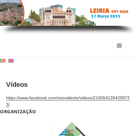
MENU
AND
WIDGETS
Vídeos
https://www.facebook.com/neovideotv/videos/219264128420873
3/
ORGANIZAÇÃO