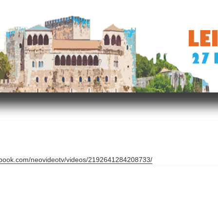
ebook.com/neovideotv/videos/2192641284208733/