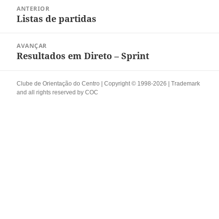
Navegação
ANTERIOR
de
Listas de partidas
Artigo
artigos
anterior:
AVANÇAR
Resultados em Direto – Sprint
Artigo
seguinte:
Clube de Orientação do Centro | Copyright © 1998-2026 | Trademark
and all rights reserved by
COC