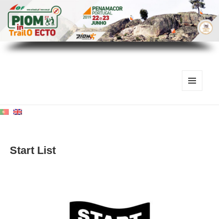
MENU
AND
WIDGETS
Start List