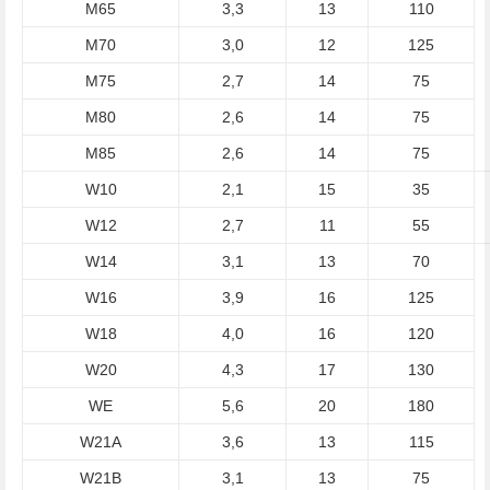
M65
3,3
13
110
M70
3,0
12
125
M75
2,7
14
75
M80
2,6
14
75
M85
2,6
14
75
W10
2,1
15
35
W12
2,7
11
55
W14
3,1
13
70
W16
3,9
16
125
W18
4,0
16
120
W20
4,3
17
130
WE
5,6
20
180
W21A
3,6
13
115
W21B
3,1
13
75