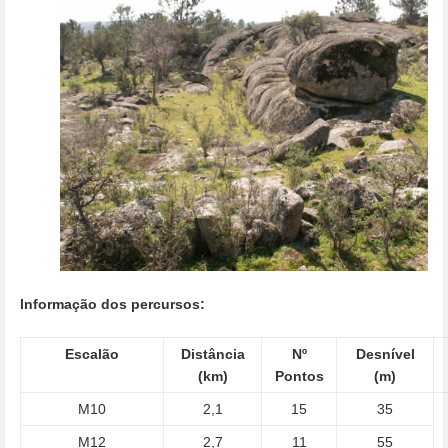
Informação dos percursos:
Escalão
Distância
Nº
Desnível
(km)
Pontos
(m)
M10
2,1
15
35
M12
2,7
11
55