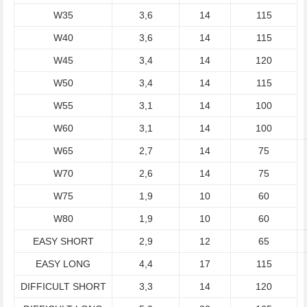
W35
3,6
14
115
W40
3,6
14
115
W45
3,4
14
120
W50
3,4
14
115
W55
3,1
14
100
W60
3,1
14
100
W65
2,7
14
75
W70
2,6
14
75
W75
1,9
10
60
W80
1,9
10
60
EASY SHORT
2,9
12
65
EASY LONG
4,4
17
115
DIFFICULT SHORT
3,3
14
120